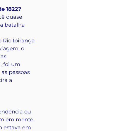
de 1822?
cê quase 
da batalha 
 Rio Ipiranga 
viagem, o 
as 
 foi um 
 as pessoas 
ira a 
pendência ou 
gem em mente. 
o estava em 