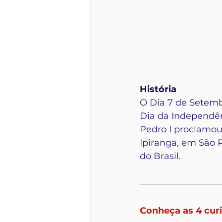
História
O Dia 7 de Setem
Dia da Independên
Pedro I proclamou
Ipiranga, em São P
do Brasil. 
Conheça as 4 cur