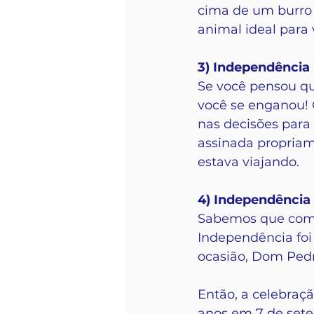
cima de um burro 
animal ideal para
3) Independência 
Se você pensou qu
você se enganou! 
nas decisões para o
assinada propriam
estava viajando.
4) Independência
Sabemos que come
Independência foi
ocasião, Dom Pedro
Então, a celebraç
anos em 7 de sete