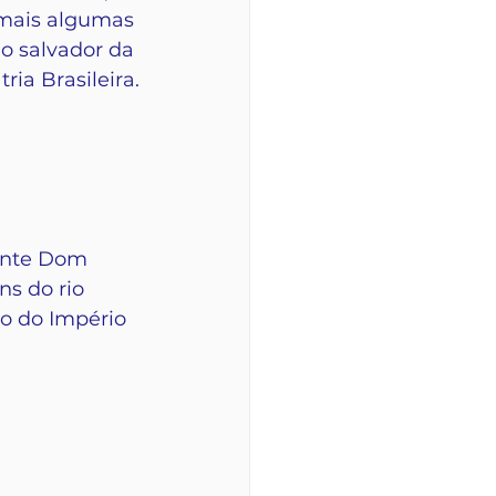
 mais algumas 
o salvador da 
tria Brasileira.
ente Dom 
s do rio 
io do Império 