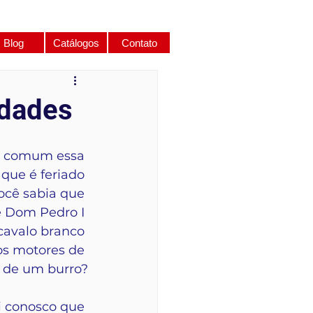
Blog
Catálogos
Contato
idades
a comum essa 
que é feriado 
ocê sabia que 
e Dom Pedro I 
avalo branco 
s motores de 
 de um burro?
i conosco que 