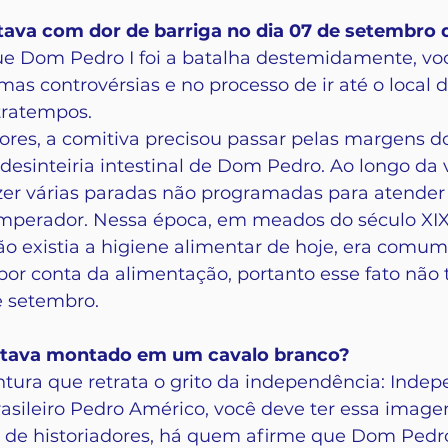
tava com dor de barriga no dia 07 de setembro 
e Dom Pedro I foi a batalha destemidamente, vo
mas controvérsias e no processo de ir até o local 
ratempos. 
ores, a comitiva precisou passar pelas margens do
desinteiria intestinal de Dom Pedro. Ao longo da 
zer várias paradas não programadas para atender 
mperador. Nessa época, em meados do século XIX,
o existia a higiene alimentar de hoje, era comum
r conta da alimentação, portanto esse fato não t
e setembro.
stava montado em um cavalo branco?
intura que retrata o grito da independência: Inde
brasileiro Pedro Américo, você deve ter essa ima
 de historiadores, há quem afirme que Dom Pedr