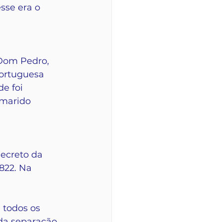
sse era o 
Dom Pedro, 
ortuguesa 
e foi 
marido 
ecreto da 
822. Na 
todos os 
da separação 