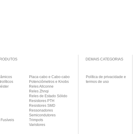
PRODUTOS
DEMAIS CATEGORIAS
râmicos
Placa-cabo e Cabo-cabo
Política de privacidade e
rolíticos
Potenciômetros e Knobs
termos de uso
iéster
Reles Allconne
Reles Zhnqi
Reles de Estado Sólido
Resistores PTH
Resistores SMD
Ressonadores
Semicondutores
 Fusíveis
Trimpots
Varistores