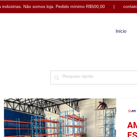
 indústrias.
Não somos loja. Pedido mínimo R$500,00 |
contat
Início
A
ES