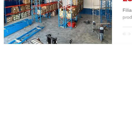
Fili
prod