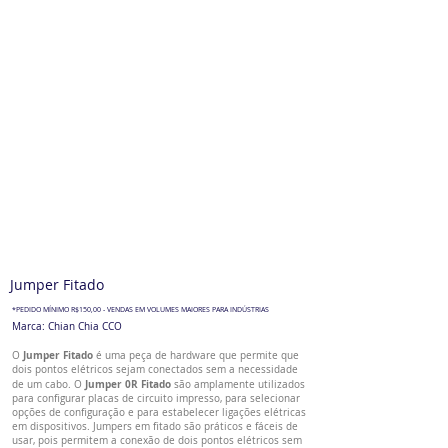
Jumper Fitado
*PEDIDO MÍNIMO R$150,00 - VENDAS EM VOLUMES MAIORES PARA INDÚSTRIAS
Marca: Chian Chia CCO
Jumper Fitado
O
é uma peça de hardware que permite que
dois pontos elétricos sejam conectados sem a necessidade
Jumper 0R Fitado
de um cabo. O
são amplamente utilizados
para configurar placas de circuito impresso, para selecionar
opções de configuração e para estabelecer ligações elétricas
em dispositivos. Jumpers em fitado são práticos e fáceis de
usar, pois permitem a conexão de dois pontos elétricos sem