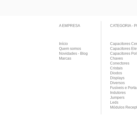
A EMPRESA
CATEGORIA - 
Início
Capacitores Ce
Quem somos
Capacitores Elet
Novidades - Blog
Capacitores Pol
Marcas
Chaves
Conectores
Cristais
Diodos
Displays
Diversos
Fusíveis e Porta
Indutores
Jumpers
Leds
Módulos Recept