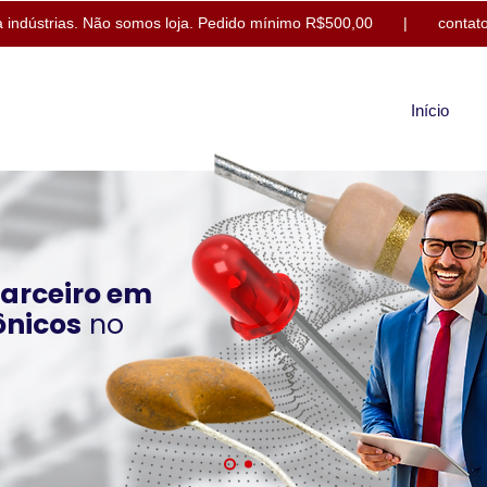
 indústrias.
Não somos loja. Pedido mínimo R$500,00 |
contat
Início
parceiro em
ônicos
no