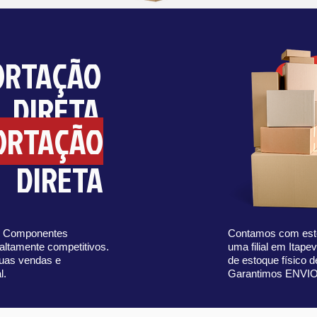
ORTAÇÃO
DIRETA
ORTAÇÃO
DIRETA
de Componentes
Contamos com esto
altamente competitivos.
uma filial em Itap
suas vendas e
de estoque físico 
l.
Garantimos ENVI