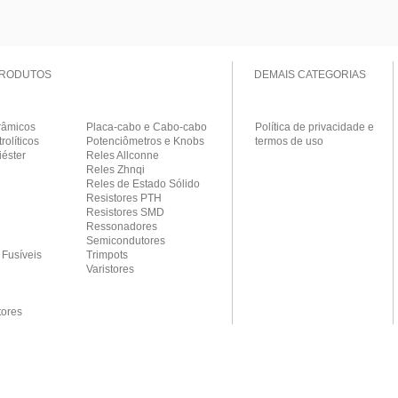
PRODUTOS
DEMAIS CATEGORIAS
râmicos
Placa-cabo e Cabo-cabo
Política de privacidade e
rolíticos
Potenciômetros e Knobs
termos de uso
iéster
Reles Allconne
Reles Zhnqi
Reles de Estado Sólido
Resistores PTH
Resistores SMD
Ressonadores
Semicondutores
 Fusíveis
Trimpots
Varistores
ores